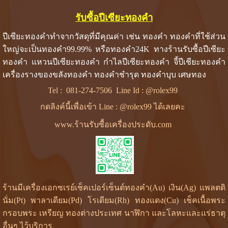
รับซื้อปีเซียะทองคำ
ปีเซียะทองคำทำจากวัสดุที่มีคุณค่า เช่น ทองคำ ทองคำที่ใช้ส่วน
ใหญ่จะเป็นทองคำ99.99% หรือทองคำ24K ทางร้านรับซื้อปีเซียะ
ทองคำ แหวนปีเซียะทองคำ กำไลปีเซียะทองคำ จี้ปีเชียะทองคำ
เครื่องรางของขลังทองคำ ทองคำชำรุด ทองคำบุบ เศษทอง
Tel :
081-274-7506
Line Id :
@rolex99
กดลิงค์นี้เพื่อเข้า Line : @rolex99 ได้เลยคะ
www.ร้านรับซื้อเครื่องประดับ.com
ร้านมีเครื่องเอกซเรย์เช็คเปอร์เซ็นต์ทองคำ(Au) เงิน(Ag) แพลตติ
นั่ม(Pt) พาลาเดียม(Pd) โรเดียม(Rh) ทองแดง(Cu) เช็คเนื้อพระ
กรอบพระ เหรียญ ทองต่างประเทศ นาฬิกา และโลหะและแร่ธาตุ
อื่นๆ ไว้บริการ