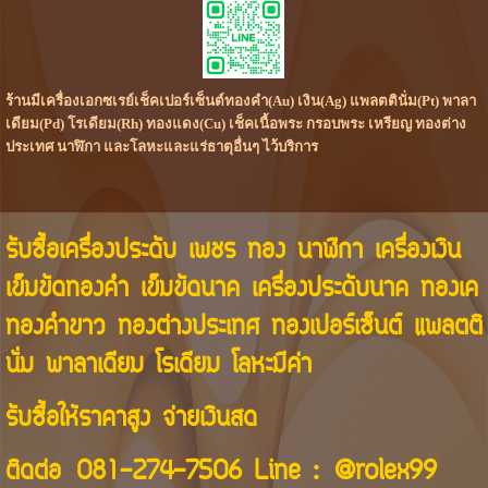
ร้านมีเครื่องเอกซเรย์เช็คเปอร์เซ็นต์ทองคำ(Au) เงิน(Ag) แพลตตินั่ม(Pt) พาลา
เดียม(Pd) โรเดียม(Rh) ทองแดง(Cu) เช็คเนื้อพระ กรอบพระ เหรียญ ทองต่าง
ประเทศ นาฬิกา และโลหะและแร่ธาตุอื่นๆ ไว้บริการ
รับซื้อเครื่องประดับ เพชร ทอง นาฬิกา เครื่องเงิน
เข็มขัดทองคำ เข็มขัดนาค เครื่องประดับนาค ทองเค
ทองคำขาว ทองต่างประเทศ ทองเปอร์เซ็นต์ แพลตติ
นั่ม พาลาเดียม โรเดียม โลหะมีค่า
รับซื้อให้ราคาสูง จ่ายเงินสด
ติดต่อ
081-274-7506
Line :
@rolex99