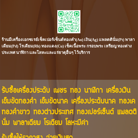
ร้านมีเครื่องเอกซเรย์เช็คเปอร์เซ็นต์ทองคำ(Au) เงิน(Ag) แพลตตินั่ม(Pt) พาลา
เดียม(Pd) โรเดียม(Rh) ทองแดง(Cu) เช็คเนื้อพระ กรอบพระ เหรียญ ทองต่าง
ประเทศ นาฬิกา และโลหะและแร่ธาตุอื่นๆ ไว้บริการ
รับซื้อเครื่องประดับ เพชร ทอง นาฬิกา เครื่องเงิน
เข็มขัดทองคำ เข็มขัดนาค เครื่องประดับนาค ทองเค
ทองคำขาว ทองต่างประเทศ ทองเปอร์เซ็นต์ แพลตติ
นั่ม พาลาเดียม โรเดียม โลหะมีค่า