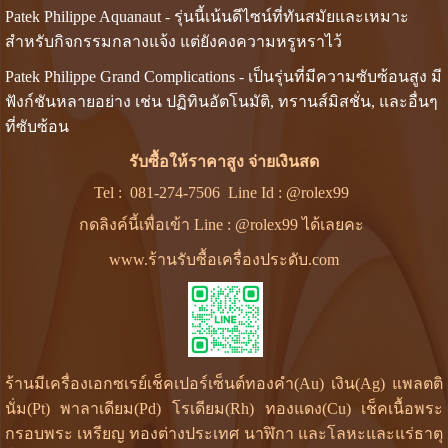
Patek Philippe Aquanaut - รุ่
นนี้เน้นดีไซน์ที่ทันสมัยและเหมาะ
สำหรับกิจกรรมกลางแจ้ง แต่ยังคงความหรูหราไว้
Patek Philippe Grand Complications - เป็นรุ่นที่มีความซับซ้อนสูง มี
ฟังก์ชันหลายอย่าง เช่น ปฏิทินอัตโนมัติ, ทรานส์มิสชั่น, และอื่นๆ
ที่ซับซ้อน
รับซื้อให้ราคาสูง จ่ายเงินสด
Tel :
081-274-7506
Line Id :
@rolex99
กดลิงค์นี้เพื่อเข้า Line : @rolex99 ได้เลยคะ
www.ร้านรับซื้อเครื่องประดับ.com
ร้านมีเครื่องเอกซเรย์เช็คเปอร์เซ็นต์ทองคำ(Au) เงิน(Ag) แพลตติ
นั่ม(Pt) พาลาเดียม(Pd) โรเดียม(Rh) ทองแดง(Cu) เช็คเนื้อพระ
กรอบพระ เหรียญ ทองต่างประเทศ นาฬิกา และโลหะและแร่ธาตุ