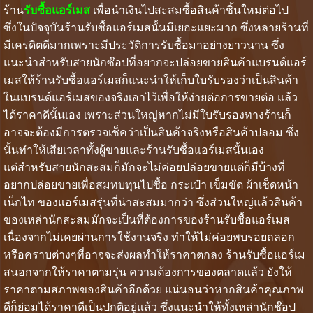
ร้าน
รับซื้อแอร์เมส
เพื่อนำเงินไปสะสมซื้อสินค้าชิ้นใหม่ต่อไป
ซึ่งในปัจจุบันร้านรับซื้อแอร์เมสนั้นมีเยอะแยะมาก ซึ่งหลายร้านที่
มีเครดิตดีมากเพราะมีประวัติการรับซื้อมาอย่างยาวนาน ซึ่ง
แนะนำสำหรับสายนักซ๊อปที่อยากจะปล่อยขายสินค้าแบรนด์แอร์
เมสให้ร้านรับซื้อแอร์เมสก็แนะนำให้เก็บใบรับรองว่าเป็นสินค้า
ในแบรนด์แอร์เมสของจริงเอาไว้เพื่อให้ง่ายต่อการขายต่อ แล้ว
ได้ราคาดีนั้นเอง เพราะส่วนใหญ่หากไม่มีใบรับรองทางร้านก็
อาจจะต้องมีการตรวจเช็คว่าเป็นสินค้าจริงหรือสินค้าปลอม ซึ่ง
นั้นทำให้เสียเวลาทั้งผู้ขายและร้านรับซื้อแอร์เมสนั้นเอง
แต่สำหรับสายนักสะสมก็มักจะไม่ค่อยปล่อยขายแต่ก็มีบ้างที่
อยากปล่อยขายเพื่อสมทบทุนไปซื้อ กระเป๋า เข็มขัด ผ้าเช็ดหน้า
เน็กไท ของแอร์เมสรุ่นที่น่าสะสมมากว่า ซึ่งส่วนใหญ่แล้วสินค้า
ของเหล่านักสะสมมักจะเป็นที่ต้องการของร้านรับซื้อแอร์เมส
เนื่องจากไม่เคยผ่านการใช้งานจริง ทำให้ไม่ค่อยพบรอยถลอก
หรือคราบต่างๆที่อาจจะส่งผลทำให้ราคาตกลง ร้านรับซื้อแอร์เม
สนอกจากให้ราคาตามรุ่น ความต้องการของตลาดแล้ว ยังให้
ราคาตามสภาพของสินค้าอีกด้วย แน่นอนว่าหากสินค้าคุณภาพ
ดีก็ย่อมได้ราคาดีเป็นปกติอยู่แล้ว ซึ่งแนะนำให้ทั้งเหล่านักช๊อป