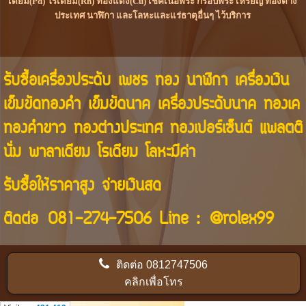
เดียม(Pd) โรเดียม(Rh) ทองแดง(Cu) เช็คเนื้อพระ กรอบพระ เหรียญ ทองต่าง
ประเทศ นาฬิกา และโลหะและแร่ธาตุอื่นๆ ไว้บริการ
รับซื้อเครื่องประดับ เพชร ทอง นาฬิกา เครื่องเงิน
เข็มขัดทองคำ เข็มขัดนาค เครื่องประดับนาค ทองเค
ทองคำขาว ทองต่างประเทศ ทองเปอร์เซ็นต์ แพลตติ
นั่ม พาลาเดียม โรเดียม โลหะมีค่า
รับซื้อให้ราคาสูง จ่ายเงินสด
ติดต่อ
081-274-7506
Line :
@rolex99
ติดต่อ
0812747506
คลิกเพื่อโทร