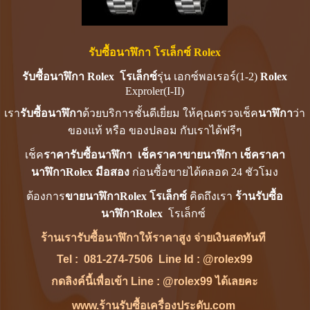
รับซื้อนาฬิกา โรเล็กซ์ Rolex
รับซื้อนาฬิกา Rolex
โรเล็กซ์
รุ่น เอกซ์พอเรอร์(1-2)
Rolex
Exproler(I-II)
เรา
รับซื้อนาฬิกา
ด้วยบริการชั้นดีเยี่ยม ให้คุณตรวจเช็ค
นาฬิกา
ว่า
ของแท้ หรือ ของปลอม กับเราได้ฟรีๆ
เช็ค
ราคารับซื้อนาฬิกา
เช็ค
ราคาขายนาฬิกา
เช็คราคา
นาฬิกาRolex มือสอง
ก่อนซื้อขายได้ตลอด 24 ชัวโมง
ต้องการ
ขายนาฬิกาRolex
โรเล็กซ์
คิดถึงเรา
ร้านรับซื้อ
นาฬิกาRolex
โรเล็กซ์
ร้านเรา
รับซื้อนาฬิกา
ให้ราคาสูง จ่ายเงินสดทันที
Tel :
081-274-7506
Line Id :
@rolex99
กดลิงค์นี้เพื่อเข้า Line : @rolex99 ได้เลยคะ
www.ร้านรับซื้อเครื่องประดับ.com