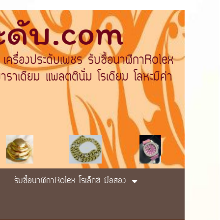
ระดับ.com
 เครื่องประดับเพชร รับซื้อนาฬิกาRolex
ราเดียม แพลตตินั่ม โรเดียม โลหะมีค่า
รับซื้อนาฬิกาRolex โรเล็กซ์ มือสอง