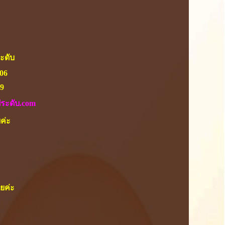
ระดับ
506
9
ประดับ.com
ยค่ะ
ลยค่ะ