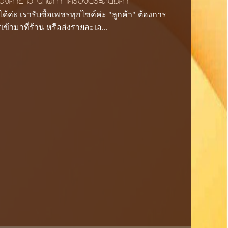
งคำขาว นาฬิกา เครื่องประดับมีค่า
้ค่ะ เรารับซื้อเพชรทุกไซค์ค่ะ "ลูกค้า" ต้องการ
้ามาที่ร้าน หรือส่งรายละเอ...