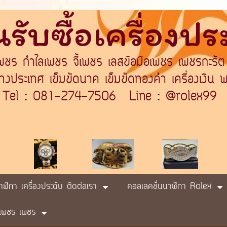
รับซื้อเครื่องป
เพชร กำไลเพชร จี้เพชร เลสข้อมือเพชร เพชรกะรัต
ระเทศ เข็มขัดนาค เข็มขัดทองคำ เครื่องเงิน พา
Tel : 081-274-7506 Line : @rolex99
นาฬิกา เครื่องประดับ ติดต่อเรา
คอลเลคชั่นนาฬิกา Rolex
ับ เพชร เพชร