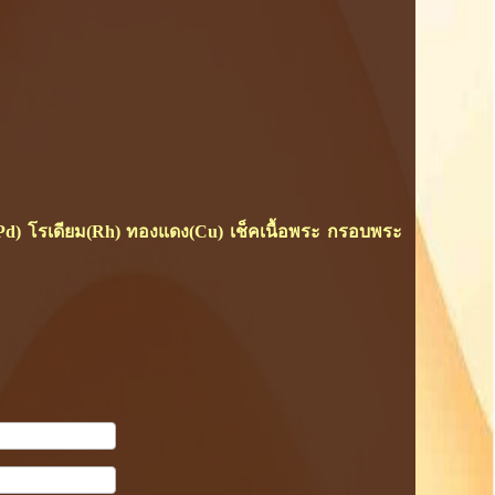
ยม(Pd) โรเดียม(Rh) ทองแดง(Cu) เช็คเนื้อพระ กรอบพระ