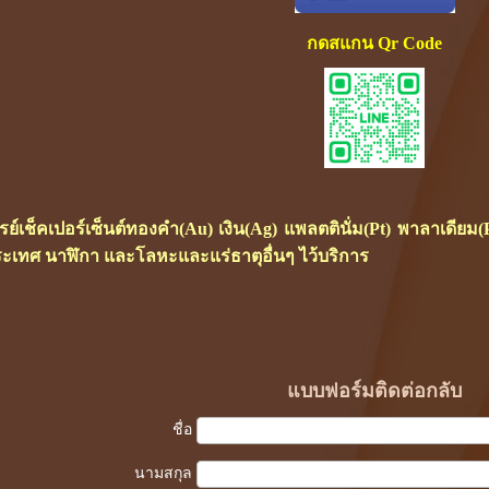
กดสแกน Qr Code
ซเรย์เช็คเปอร์เซ็นต์ทองคำ(Au) เงิน(Ag) แพลตตินั่ม(Pt) พาลาเดี
ะเทศ นาฬิกา และโลหะและแร่ธาตุอื่นๆ ไว้บริการ
แบบฟอร์มติดต่อกลับ
ชื่อ
นามสกุล