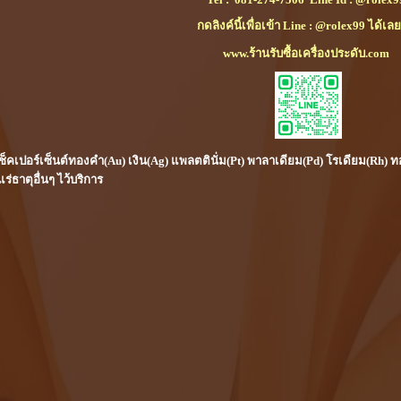
กดลิงค์นี้เพื่อเข้า Line : @rolex99 ได้เลย
www.ร้านรับซื้อเครื่องประดับ.com
์เช็คเปอร์เซ็นต์ทองคำ(Au) เงิน(Ag) แพลตตินั่ม(Pt) พาลาเดียม(Pd) โรเดียม(Rh
ธาตุอื่นๆ ไว้บริการ