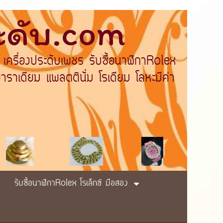
ระดับ.com
 เครื่องประดับเพชร รับซื้อนาฬิกาRolex
ราเดียม แพลตตินั่ม โรเดียม โลหะมีค่า
รับซื้อนาฬิกาRolex โรเล็กซ์ มือสอง