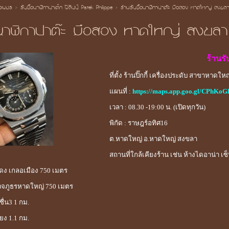
้อเพชร
>
รับซื้อนาฬิกาปาเต็ก ฟิลิปป์ Patek Philippe
>
ร้านรับซื้อนาฬิกาปาต๊ะ มือสอง หาดใหญ่ สงขล
้อนาฬิกาปาต๊ะ มือสอง หาดใหญ่ สงขลา
ร้านรั
ที่ตั้ง ร้านปิ๊กกี้ เครื่องประดับ สาขาหาดใหญ
แผนที่ :
https://maps.app.goo.gl/CPh
เวลา : 08.30 -19:00 น. (เปิดทุกวัน)
พิกัด : ราษฎร์อทิศ16
ต.หาดใหญ่ อ.หาดใหญ่ สงขลา
สถานที่ใกล้เคียงร้าน เช่น ห้างไดอาน่า 
ฟแดง เกลอเมือง 750 เมตร
รวจภูธรหาดใหญ่ 750 เมตร
ชื่น3 1 กม.
ยง 1.1 กม.