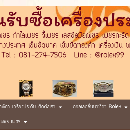
รับซื้อเครื่องป
เพชร กำไลเพชร จี้เพชร เลสข้อมือเพชร เพชรกะรัต
ระเทศ เข็มขัดนาค เข็มขัดทองคำ เครื่องเงิน พา
Tel : 081-274-7506 Line : @rolex99
นาฬิกา เครื่องประดับ ติดต่อเรา
คอลเลคชั่นนาฬิกา Rolex
ับ เพชร เพชร