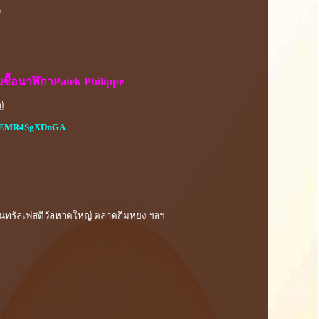
า
บซื้อนาฬิกาPatek Philippe
่
KoGEMR4SgXDnGA
เซ็นทรัลเฟสติวัลหาดใหญ่ ตลาดกิมหยง ฯลฯ