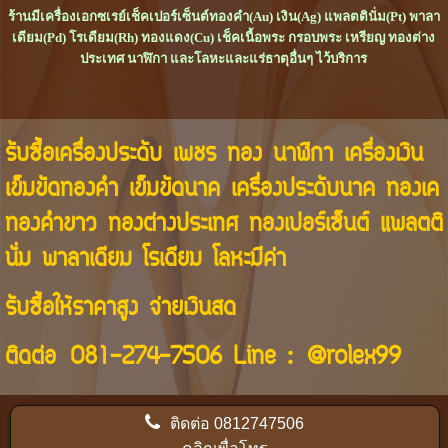
ร้านมีเครื่องเอกซเรย์เช็คเปอร์เซ็นต์ทองคำ(Au) เงิน(Ag) แพลตตินั่ม(Pt) พาลา
เดียม(Pd) โรเดียม(Rh) ทองแดง(Cu) เช็คเนื้อพระ กรอบพระ เหรียญ ทองต่าง
ประเทศ นาฬิกา และโลหะและแร่ธาตุอื่นๆ ไว้บริการ
รับซื้อเครื่องประดับ เพชร ทอง นาฬิกา เครื่องเงิน
เข็มขัดทองคำ เข็มขัดนาค เครื่องประดับนาค ทองเค
ทองคำขาว ทองต่างประเทศ ทองเปอร์เซ็นต์ แพลตติ
นั่ม พาลาเดียม โรเดียม โลหะมีค่า
รับซื้อให้ราคาสูง จ่ายเงินสด
ติดต่อ
081-274-7506
Line :
@rolex99
ติดต่อ
0812747506