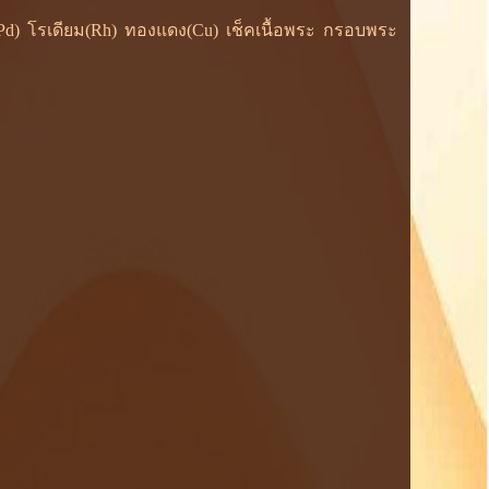
ยม(Pd) โรเดียม(Rh) ทองแดง(Cu) เช็คเนื้อพระ กรอบพระ