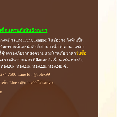
บซื้อแหวนกังหันฝังเพชร
งหมิว (Che Kung Temple) ในฮ่องกง กังหันเป็น
จัดเคราะห์และนำสิ่งดีเข้ามา เชื่อว่าท่าน "แชกง"
บที่คุ้มครองภัยจากสงครามและโรคภัย ราคา
รับซื้อ
ประเมินจากเพชรที่ฝังและตัวเรือน เช่น ทอง8k,
 ทอง20k, ทอง21k, ทอง22k, ทอง24k ค่ะ
-274-7506
Line Id :
@rolex99
ื่อเข้า Line : @rolex99 ได้เลยคะ
om