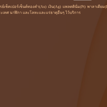
ซเรย์เช็คเปอร์เซ็นต์ทองคำ(Au) เงิน(Ag) แพลตตินั่ม(Pt) พาลาเดี
ะเทศ นาฬิกา และโลหะและแร่ธาตุอื่นๆ ไว้บริการ