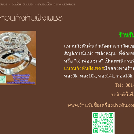
้อเพชร
>
รับซื้อแหวนเพชร
>
ร้านรับซื้อแหวนกังหันฝังเพชร
อแหวนกังหันฝังเพชร
ร้านรั
แหวนกังหันต้นกำเนิดมาจากวัดแชก
สัญลักษณ์แห่ง “พลังหมุน” ที่ช่วยข
หรือ "เจ้าพ่อแชกง" เป็นเทพนักร
แหวนกังหันฝังเพชร
มือสองทางร้าน
ทอง9k, ทอง10k, ทอง14k, ทอง18k,
Tel :
081
กดลิงค์นี้เพ
www.ร้านรับซื้อเครื่องประดับ.c