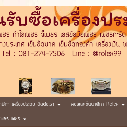
รับซื้อเครื่องป
เพชร กำไลเพชร จี้เพชร เลสข้อมือเพชร เพชรกะรัต
ระเทศ เข็มขัดนาค เข็มขัดทองคำ เครื่องเงิน พา
Tel : 081-274-7506 Line : @rolex99
นาฬิกา เครื่องประดับ ติดต่อเรา
คอลเลคชั่นนาฬิกา Rolex
ับ เพชร เพชร