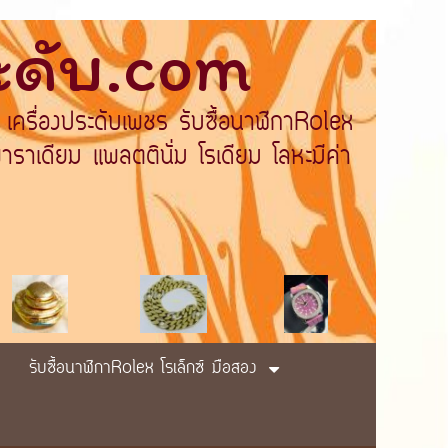
ระดับ.com
 เครื่องประดับเพชร รับซื้อนาฬิกาRolex
ราเดียม แพลตตินั่ม โรเดียม โลหะมีค่า
รับซื้อนาฬิกาRolex โรเล็กซ์ มือสอง