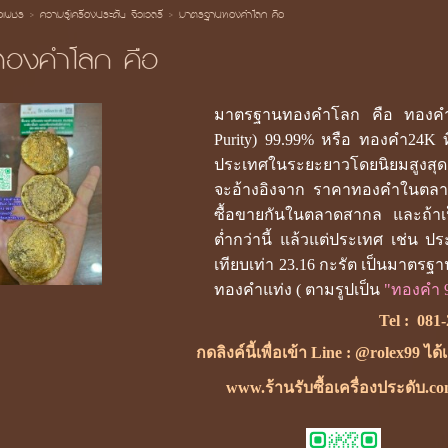
้อเพชร
>
ความรู้เครื่องประดับ จิวเวลรี่
>
มาตรฐานทองคําโลก คือ
องคําโลก คือ
มาตรฐานทองคําโลก คือ ทองคำที่ม
Purity) 99.99% หรือ ทองคำ24K 
ประเทศในระยะยาวโดยนิยมสูงสุด
จะอ้างอิงจาก ราคาทองคำในตลาดโล
ซื้อขายกันในตลาดสากล และถ้าเป็
ต่ำกว่านี้ แล้วแต่ประเทศ เช่น ป
เทียบเท่า 23.16 กะรัต เป็นมาต
ทองคำแท่ง ( ตามรูปเป็น
"ทองคำ 
Tel :
081-
กดลิงค์นี้เพื่อเข้า Line : @rolex99 ได
www.ร้านรับซื้อเครื่องประดับ.c