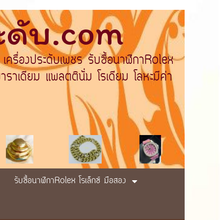
ระดับ.com
 เครื่องประดับเพชร รับซื้อนาฬิกาRolex
ราเดียม แพลตตินั่ม โรเดียม โลหะมีค่า
รับซื้อนาฬิกาRolex โรเล็กซ์ มือสอง