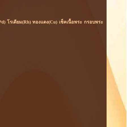
ยม(Pd) โรเดียม(Rh) ทองแดง(Cu) เช็คเนื้อพระ กรอบพระ