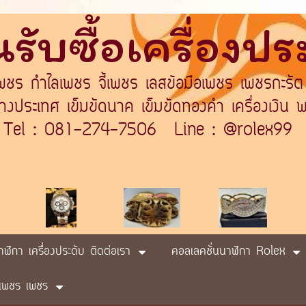
รับซื้อเครื่องป
เพชร กำไลเพชร จี้เพชร เลสข้อมือเพชร เพชรกะรัต
ระเทศ เข็มขัดนาค เข็มขัดทองคำ เครื่องเงิน พา
Tel : 081-274-7506 Line : @rolex99
นาฬิกา เครื่องประดับ ติดต่อเรา
คอลเลคชั่นนาฬิกา Rolex
ับ เพชร เพชร