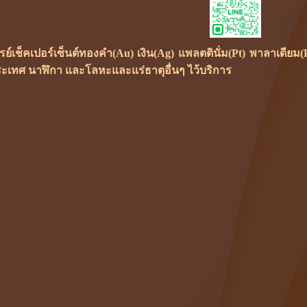
ซเรย์เช็คเปอร์เซ็นต์ทองคำ(Au) เงิน(Ag) แพลตตินั่ม(Pt) พาลาเดี
ะเทศ นาฬิกา และโลหะและแร่ธาตุอื่นๆ ไว้บริการ