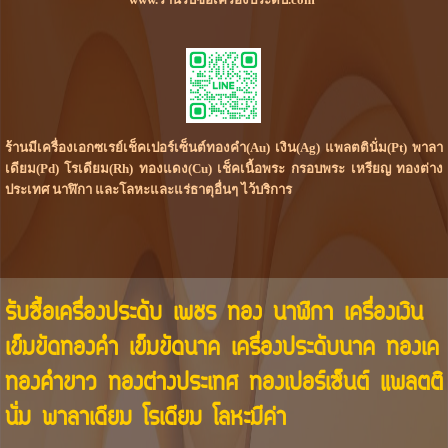
ร้านมีเครื่องเอกซเรย์เช็คเปอร์เซ็นต์ทองคำ(Au) เงิน(Ag) แพลตตินั่ม(Pt) พาลา
เดียม(Pd) โรเดียม(Rh) ทองแดง(Cu) เช็คเนื้อพระ กรอบพระ เหรียญ ทองต่าง
ประเทศ นาฬิกา และโลหะและแร่ธาตุอื่นๆ ไว้บริการ
รับซื้อเครื่องประดับ เพชร ทอง นาฬิกา เครื่องเงิน
เข็มขัดทองคำ เข็มขัดนาค เครื่องประดับนาค ทองเค
ทองคำขาว ทองต่างประเทศ ทองเปอร์เซ็นต์ แพลตติ
นั่ม พาลาเดียม โรเดียม โลหะมีค่า