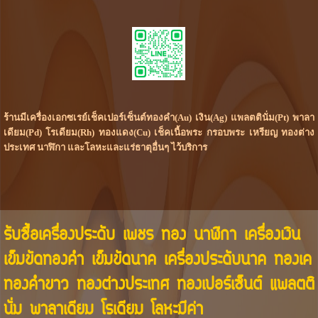
ร้านมีเครื่องเอกซเรย์เช็คเปอร์เซ็นต์ทองคำ(Au) เงิน(Ag) แพลตตินั่ม(Pt) พาลา
เดียม(Pd) โรเดียม(Rh) ทองแดง(Cu) เช็คเนื้อพระ กรอบพระ เหรียญ ทองต่าง
ประเทศ นาฬิกา และโลหะและแร่ธาตุอื่นๆ ไว้บริการ
รับซื้อเครื่องประดับ เพชร ทอง นาฬิกา เครื่องเงิน
เข็มขัดทองคำ เข็มขัดนาค เครื่องประดับนาค ทองเค
ทองคำขาว ทองต่างประเทศ ทองเปอร์เซ็นต์ แพลตติ
นั่ม พาลาเดียม โรเดียม โลหะมีค่า