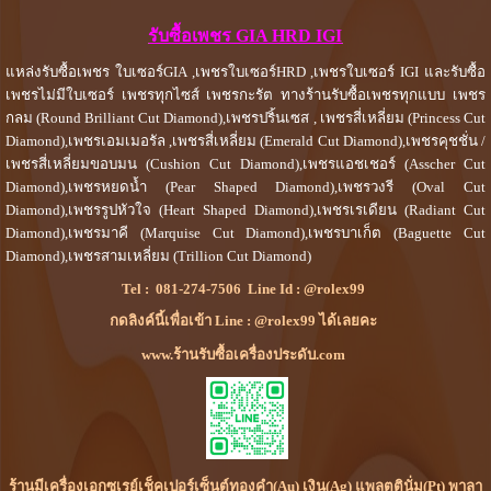
รับซื้อเพชร GIA HRD IGI
แหล่งรับซื้อเพชร ใบเซอร์GIA ,เพชรใบเซอร์HRD ,เพชรใบเซอร์ IGI และรับซื้อ
เพชรไม่มีใบเซอร์ เพชรทุกไซส์ เพชรกะรัต ทางร้านรับซื้อเพชรทุกแบบ เพชร
กลม (Round Brilliant Cut Diamond),เพชรปริ้นเซส , เพชรสี่เหลี่ยม (Princess Cut
Diamond),เพชรเอมเมอรัล ,เพชรสี่เหลี่ยม (Emerald Cut Diamond),เพชรคุชชั่น /
เพชรสี่เหลี่ยมขอบมน (Cushion Cut Diamond),เพชรแอชเชอร์ (Asscher Cut
Diamond),เพชรหยดน้ำ (Pear Shaped Diamond),เพชรวงรี (Oval Cut
Diamond),เพชรรูปหัวใจ (Heart Shaped Diamond),เพชรเรเดียน (Radiant Cut
Diamond),เพชรมาคี (Marquise Cut Diamond),เพชรบาเก็ต (Baguette Cut
Diamond),เพชรสามเหลี่ยม (Trillion Cut Diamond)
Tel :
081-274-7506
Line Id :
@rolex99
กดลิงค์นี้เพื่อเข้า Line : @rolex99 ได้เลยคะ
www.ร้านรับซื้อเครื่องประดับ.com
ร้านมีเครื่องเอกซเรย์เช็คเปอร์เซ็นต์ทองคำ(Au) เงิน(Ag) แพลตตินั่ม(Pt) พาลา