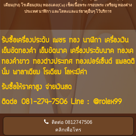
เดียม(Pd) โรเดียม(Rh) ทองแดง(Cu) เช็คเนื้อพระ กรอบพระ เหรียญ ทองต่าง
ประเทศ นาฬิกา และโลหะและแร่ธาตุอื่นๆ ไว้บริการ
รับซื้อเครื่องประดับ เพชร ทอง นาฬิกา เครื่องเงิน
เข็มขัดทองคำ เข็มขัดนาค เครื่องประดับนาค ทองเค
ทองคำขาว ทองต่างประเทศ ทองเปอร์เซ็นต์ แพลตติ
นั่ม พาลาเดียม โรเดียม โลหะมีค่า
รับซื้อให้ราคาสูง จ่ายเงินสด
ติดต่อ
081-274-7506
Line :
@rolex99
ติดต่อ
0812747506
คลิกเพื่อโทร