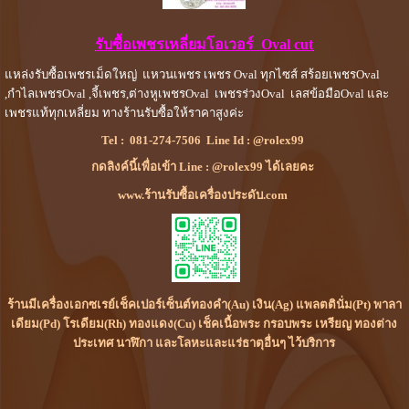
รับซื้อเพชรเหลี่ยมโอเวอร์ Oval cut
แหล่งรับซื้อเพชรเม็ดใหญ่ แหวนเพชร เพชร Oval ทุกไซส์ สร้อยเพชรOval
,กำไลเพชรOval ,จี้เพชร,ต่างหูเพชรOval เพชรร่วงOval เลสข้อมือOval และ
เพชรแท้ทุกเหลี่ยม ทางร้านรับซื้อให้ราคาสูงค่ะ
Tel :
081-274-7506
Line Id :
@rolex99
กดลิงค์นี้เพื่อเข้า Line : @rolex99 ได้เลยคะ
www.ร้านรับซื้อเครื่องประดับ.com
ร้านมีเครื่องเอกซเรย์เช็คเปอร์เซ็นต์ทองคำ(Au) เงิน(Ag) แพลตตินั่ม(Pt) พาลา
เดียม(Pd) โรเดียม(Rh) ทองแดง(Cu) เช็คเนื้อพระ กรอบพระ เหรียญ ทองต่าง
ประเทศ นาฬิกา และโลหะและแร่ธาตุอื่นๆ ไว้บริการ