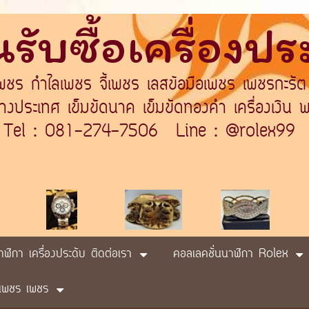
รับซื้อเครื่องป
เพชร กำไลเพชร จี้เพชร เลสข้อมือเพชร เพชรกะรัต
ระเทศ เข็มขัดนาค เข็มขัดทองคำ เครื่องเงิน พา
Tel : 081-274-7506 Line : @rolex99
นาฬิกา เครื่องประดับ ติดต่อเรา
คอลเลคชั่นนาฬิกา Rolex
ับ เพชร เพชร