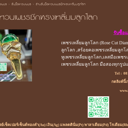
้อเพชร
>
รับซื้อแหวนเพชร
>
ร้านรับซื้อแหวนเพชรซีกทรงเหลี่ยมลูกโลก
อแหวนเพชรซีกทรงเหลี่ยมลูกโลก
รับซื้
เพชรเหลี่ยมลูกโลก (Rose Cut Dia
ลูกโลก ,สร้อยคอเพชรเหลี่ยมลูกโล
หูเพชรเหลี่ยมลูกโลก,เลสมือเพชรเห
เพชรเหลี่ยมลูกโลก มือสองทุกรูป
Tel :
08
กดลิงค์นี้
www.ร
เรย์เช็คเปอร์เซ็นต์ทองคำ(Au) เงิน(Ag) แพลตตินั่ม(Pt) พาลาเดียม(Pd) โรเดียม