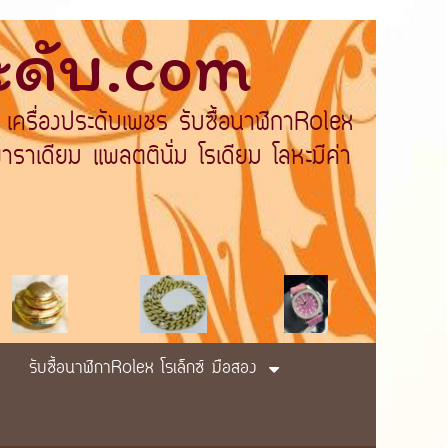
ระดับ.com
 เครื่องประดับเพชร รับซื้อนาฬิกาRolex
ราเดียม แพลตตินั่ม โรเดียม โลหะมีค่า
รับซื้อนาฬิกาRolex โรเล็กซ์ มือสอง