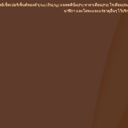
เรย์เช็คเปอร์เซ็นต์ทองคำ(Au) เงิน(Ag) แพลตตินั่ม(Pt) พาลาเดียม(Pd) โรเดียม
นาฬิกา และโลหะและแร่ธาตุอื่นๆ ไว้บริ