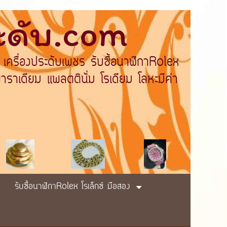
ระดับ.com
 เครื่องประดับเพชร รับซื้อนาฬิกาRolex
ราเดียม แพลตตินั่ม โรเดียม โลหะมีค่า
รับซื้อนาฬิกาRolex โรเล็กซ์ มือสอง