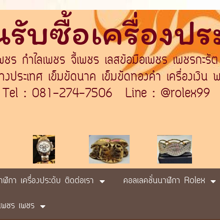
รับซื้อเครื่องป
เพชร กำไลเพชร จี้เพชร เลสข้อมือเพชร เพชรกะรัต
ระเทศ เข็มขัดนาค เข็มขัดทองคำ เครื่องเงิน พา
Tel : 081-274-7506 Line : @rolex99
นาฬิกา เครื่องประดับ ติดต่อเรา
คอลเลคชั่นนาฬิกา Rolex
ับ เพชร เพชร