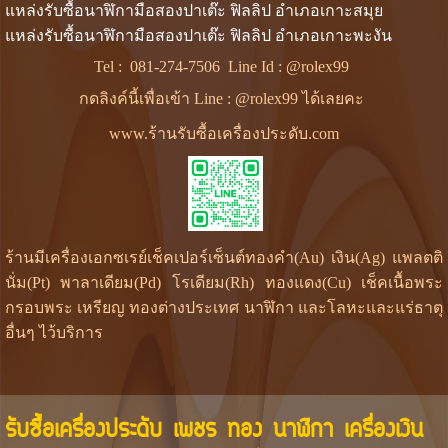
แหล่งรับซื้อนาฬิกามือสองปาเต๊ะ ฟิลลิป อำเภอเกาะสมุย
แหล่งรับซื้อนาฬิกามือสองปาเต๊ะ ฟิลลิป อำเภอเกาะพะงัน
Tel :
081-274-7506
Line Id :
@rolex99
กดลิงค์นี้เพื่อเข้า Line : @rolex99 ได้เลยคะ
www.ร้านรับซื้อเครื่องประดับ.com
ร้านมีเครื่องเอกซเรย์เช็คเปอร์เซ็นต์ทองคำ(Au) เงิน(Ag) แพลตติ
นั่ม(Pt) พาลาเดียม(Pd) โรเดียม(Rh) ทองแดง(Cu) เช็คเนื้อพระ
กรอบพระ เหรียญ ทองต่างประเทศ นาฬิกา และโลหะและแร่ธาตุ
อื่นๆ ไว้บริการ
รับซื้อเครื่องประดับ เพชร ทอง นาฬิกา เครื่องเงิน