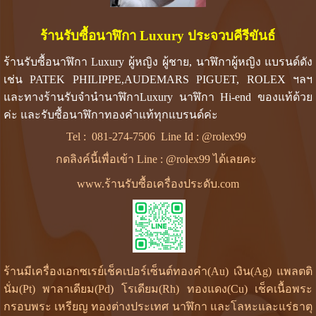
ร้านรับซื้อนาฬิกา Luxury ประจวบคีรีขันธ์
ร้านรับซื้อนาฬิกา Luxury ผู้หญิง ผู้ชาย, นาฬิกาผู้หญิง แบรนด์ดัง
เช่น PATEK PHILIPPE,AUDEMARS PIGUET, ROLEX ฯลฯ
และทางร้านรับจำนำนาฬิกาLuxury นาฬิกา Hi-end ของแท้ด้วย
ค่ะ และรับซื้อนาฬิกาทองคำแท้ทุกแบรนด์ค่ะ
Tel :
081-274-7506
Line Id :
@rolex99
กดลิงค์นี้เพื่อเข้า Line : @rolex99 ได้เลยคะ
www.ร้านรับซื้อเครื่องประดับ.com
ร้านมีเครื่องเอกซเรย์เช็คเปอร์เซ็นต์ทองคำ(Au) เงิน(Ag) แพลตติ
นั่ม(Pt) พาลาเดียม(Pd) โรเดียม(Rh) ทองแดง(Cu) เช็คเนื้อพระ
กรอบพระ เหรียญ ทองต่างประเทศ นาฬิกา และโลหะและแร่ธาตุ