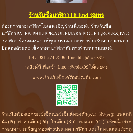
ร้านรับซื้อนาฬิกา Hi End ชุมพร
ต้องการขายนาฬิกาไฮเอน เชิญร้านนี้เลยค่ะ ร้านรับซื้อ
นาฬิกาPATEK PHILIPPE,AUDEMARS PIGUET ,ROLEX,IWC
,นาฬิกาเรือนทองคำแท้ทุกแบรนด์ และทางร้านรับจำนำนาฬิกา
มือสองด้วยค่ะ เช็คราคานาฬิกากับทางร้านทุกวันเลยค่ะ
Tel :
081-274-7506
Line Id :
@rolex99
กดลิงค์นี้เพื่อเข้า Line : @rolex99 ได้เลยคะ
www.ร้านรับซื้อเครื่องประดับ.com
ร้านมีเครื่องเอกซเรย์เช็คเปอร์เซ็นต์ทองคำ(Au) เงิน(Ag) แพลตติ
นั่ม(Pt) พาลาเดียม(Pd) โรเดียม(Rh) ทองแดง(Cu) เช็คเนื้อพระ
กรอบพระ เหรียญ ทองต่างประเทศ นาฬิกา และโลหะและแร่ธาตุ