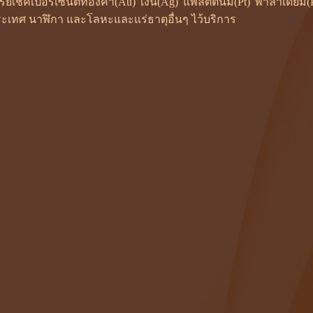
ซเรย์เช็คเปอร์เซ็นต์ทองคำ(Au) เงิน(Ag) แพลตตินั่ม(Pt) พาลาเดี
ะเทศ นาฬิกา และโลหะและแร่ธาตุอื่นๆ ไว้บริการ