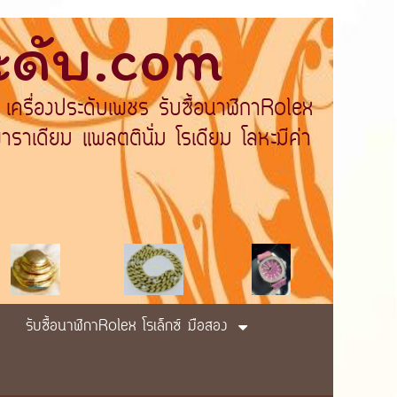
ระดับ.com
 เครื่องประดับเพชร รับซื้อนาฬิกาRolex
ราเดียม แพลตตินั่ม โรเดียม โลหะมีค่า
รับซื้อนาฬิกาRolex โรเล็กซ์ มือสอง