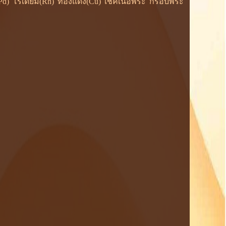
ยม(Pd) โรเดียม(Rh) ทองแดง(Cu) เช็คเนื้อพระ กรอบพระ