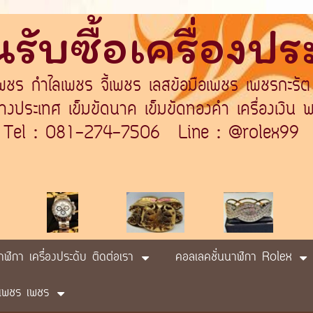
รับซื้อเครื่องป
เพชร กำไลเพชร จี้เพชร เลสข้อมือเพชร เพชรกะรัต
ระเทศ เข็มขัดนาค เข็มขัดทองคำ เครื่องเงิน พา
Tel : 081-274-7506 Line : @rolex99
นาฬิกา เครื่องประดับ ติดต่อเรา
คอลเลคชั่นนาฬิกา Rolex
ับ เพชร เพชร