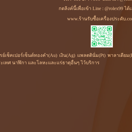
กดลิงค์นี้เพื่อเข้า Line : @rolex99 ได
www.ร้านรับซื้อเครื่องประดับ.c
ซเรย์เช็คเปอร์เซ็นต์ทองคำ(Au) เงิน(Ag) แพลตตินั่ม(Pt) พาลาเดี
ะเทศ นาฬิกา และโลหะและแร่ธาตุอื่นๆ ไว้บริการ