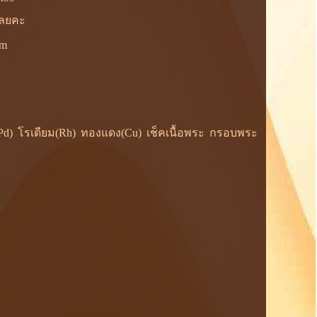
้เลยคะ
om
ยม(Pd) โรเดียม(Rh) ทองแดง(Cu) เช็คเนื้อพระ กรอบพระ