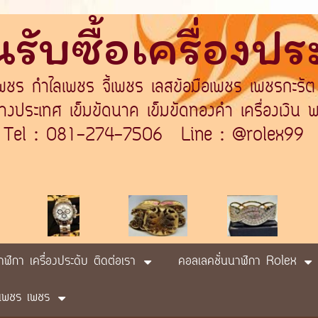
รับซื้อเครื่องป
เพชร กำไลเพชร จี้เพชร เลสข้อมือเพชร เพชรกะรัต
ระเทศ เข็มขัดนาค เข็มขัดทองคำ เครื่องเงิน พา
Tel : 081-274-7506 Line : @rolex99
นาฬิกา เครื่องประดับ ติดต่อเรา
คอลเลคชั่นนาฬิกา Rolex
ับ เพชร เพชร