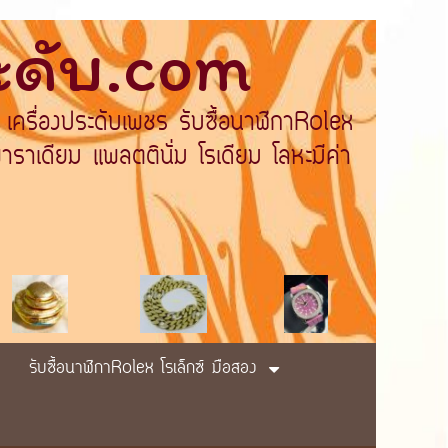
ระดับ.com
 เครื่องประดับเพชร รับซื้อนาฬิกาRolex
ราเดียม แพลตตินั่ม โรเดียม โลหะมีค่า
รับซื้อนาฬิกาRolex โรเล็กซ์ มือสอง