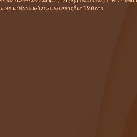
ซเรย์เช็คเปอร์เซ็นต์ทองคำ(Au) เงิน(Ag) แพลตตินั่ม(Pt) พาลาเดี
ะเทศ นาฬิกา และโลหะและแร่ธาตุอื่นๆ ไว้บริการ