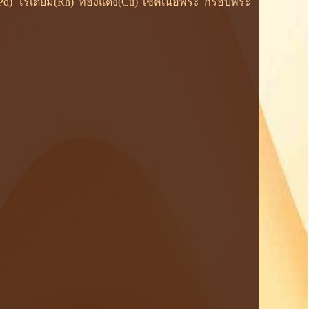
ยม(Pd) โรเดียม(Rh) ทองแดง(Cu) เช็คเนื้อพระ กรอบพระ