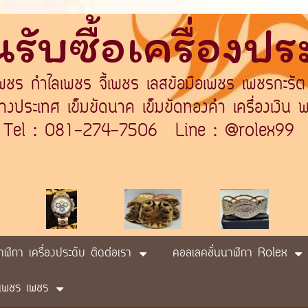
รับซื้อเครื่องป
เพชร กำไลเพชร จี้เพชร เลสข้อมือเพชร เพชรกะรัต
ระเทศ เข็มขัดนาค เข็มขัดทองคำ เครื่องเงิน พา
Tel : 081-274-7506 Line : @rolex99
นาฬิกา เครื่องประดับ ติดต่อเรา
คอลเลคชั่นนาฬิกา Rolex
ับ เพชร เพชร