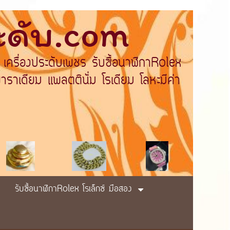
ระดับ.com
 เครื่องประดับเพชร รับซื้อนาฬิกาRolex
ราเดียม แพลตตินั่ม โรเดียม โลหะมีค่า
รับซื้อนาฬิกาRolex โรเล็กซ์ มือสอง