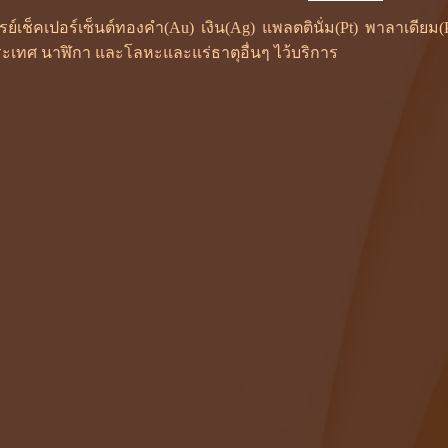
ซเรย์เช็คเปอร์เซ็นต์ทองคำ(Au) เงิน(Ag) แพลตตินั่ม(Pt) พาลาเดี
ะเทศ นาฬิกา และโลหะและแร่ธาตุอื่นๆ ไว้บริการ