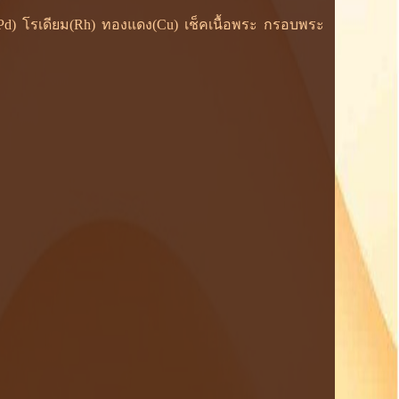
ยม(Pd) โรเดียม(Rh) ทองแดง(Cu) เช็คเนื้อพระ กรอบพระ