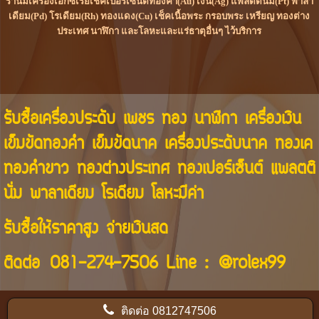
ร้านมีเครื่องเอกซเรย์เช็คเปอร์เซ็นต์ทองคำ(Au) เงิน(Ag) แพลตตินั่ม(Pt) พาลา
เดียม(Pd) โรเดียม(Rh) ทองแดง(Cu) เช็คเนื้อพระ กรอบพระ เหรียญ ทองต่าง
ประเทศ นาฬิกา และโลหะและแร่ธาตุอื่นๆ ไว้บริการ
รับซื้อเครื่องประดับ เพชร ทอง นาฬิกา เครื่องเงิน
เข็มขัดทองคำ เข็มขัดนาค เครื่องประดับนาค ทองเค
ทองคำขาว ทองต่างประเทศ ทองเปอร์เซ็นต์ แพลตติ
นั่ม พาลาเดียม โรเดียม โลหะมีค่า
รับซื้อให้ราคาสูง จ่ายเงินสด
ติดต่อ
081-274-7506
Line :
@rolex99
ติดต่อ
0812747506