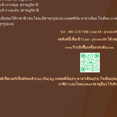
รแท้ เกาะสมุย สุราษฎร์ธานี
รแท้ กาะพะงัน สุราษฎร์ธานี
ะดับมือสองให้ราคาดี เช่น โลหะมีค่าทุกรูปแบบ แพลตตินั่ม พาลาเดียม โรเดียม น
ทุกรูปแบบ
Tel :
081-274-7506
Line Id :
@rolex9
กดลิงค์นี้เพื่อเข้า Line : @rolex99 ได้เล
www.ร้านรับซื้อเครื่องประดับ.com
เรย์เช็คเปอร์เซ็นต์ทองคำ(Au) เงิน(Ag) แพลตตินั่ม(Pt) พาลาเดียม(Pd) โรเดียม
นาฬิกา และโลหะและแร่ธาตุอื่นๆ ไว้บริ