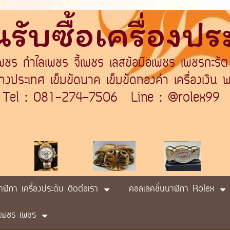
รับซื้อเครื่องป
เพชร กำไลเพชร จี้เพชร เลสข้อมือเพชร เพชรกะรัต
ระเทศ เข็มขัดนาค เข็มขัดทองคำ เครื่องเงิน พา
Tel : 081-274-7506 Line : @rolex99
นาฬิกา เครื่องประดับ ติดต่อเรา
คอลเลคชั่นนาฬิกา Rolex
ับ เพชร เพชร