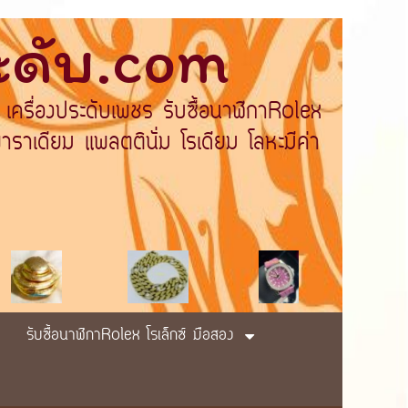
ระดับ.com
 เครื่องประดับเพชร รับซื้อนาฬิกาRolex
ราเดียม แพลตตินั่ม โรเดียม โลหะมีค่า
รับซื้อนาฬิกาRolex โรเล็กซ์ มือสอง