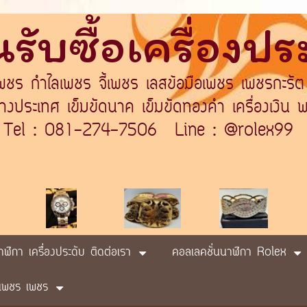
รับซื้อเครื่องป
เพชร กำไลเพชร จี้เพชร เลสข้อมือเพชร เพชรกะรัต
ระเทศ เข็มขัดนาค เข็มขัดทองคำ เครื่องเงิน พา
Tel : 081-274-7506 Line : @rolex99
นาฬิกา เครื่องประดับ ติดต่อเรา
คอลเลคชั่นนาฬิกา Rolex
ับ เพชร เพชร