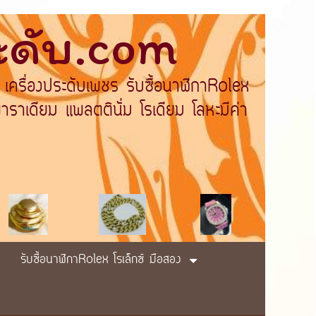
ระดับ.com
 เครื่องประดับเพชร รับซื้อนาฬิกาRolex
ราเดียม แพลตตินั่ม โรเดียม โลหะมีค่า
รับซื้อนาฬิกาRolex โรเล็กซ์ มือสอง