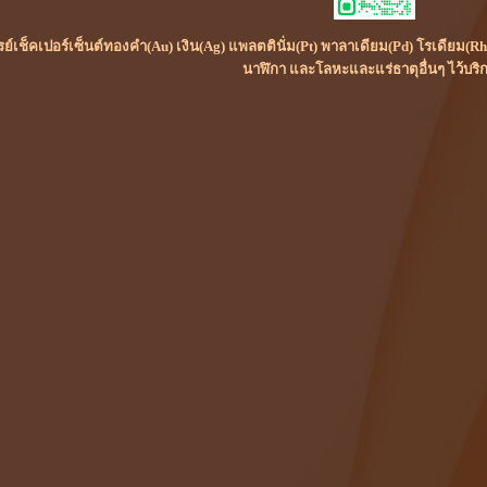
เรย์เช็คเปอร์เซ็นต์ทองคำ(Au) เงิน(Ag) แพลตตินั่ม(Pt) พาลาเดียม(Pd) โรเดียม
นาฬิกา และโลหะและแร่ธาตุอื่นๆ ไว้บริ