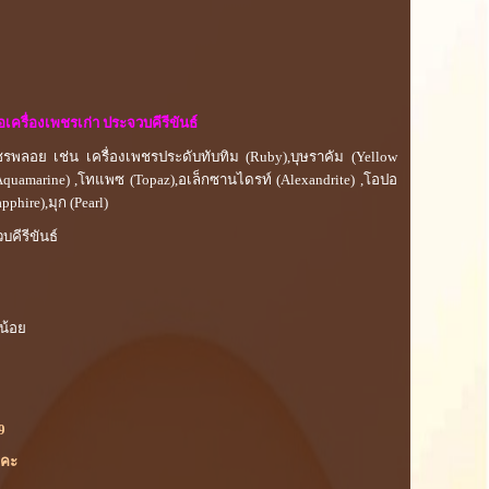
้อเครื่องเพชรเก่า ประจวบคีรีขันธ์
พชรพลอย เช่น เครื่องเพชรประดับทับทิม (Ruby),บุษราคัม (Yellow
Aquamarine) ,โทแพซ (Topaz),อเล็กซานไดรท์ (Alexandrite) ,โอปอ
pphire),มุก (Pearl)
บคีรีขันธ์
น้อย
9
ยคะ