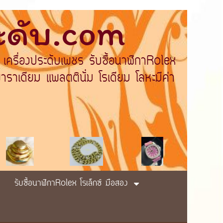
ระดับ.com
 เครื่องประดับเพชร รับซื้อนาฬิกาRolex
ราเดียม แพลตตินั่ม โรเดียม โลหะมีค่า
รับซื้อนาฬิกาRolex โรเล็กซ์ มือสอง