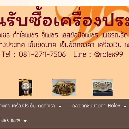
รับซื้อเครื่องป
เพชร กำไลเพชร จี้เพชร เลสข้อมือเพชร เพชรกะรัต
ระเทศ เข็มขัดนาค เข็มขัดทองคำ เครื่องเงิน พา
Tel : 081-274-7506 Line : @rolex99
นาฬิกา เครื่องประดับ ติดต่อเรา
คอลเลคชั่นนาฬิกา Rolex
ับ เพชร เพชร