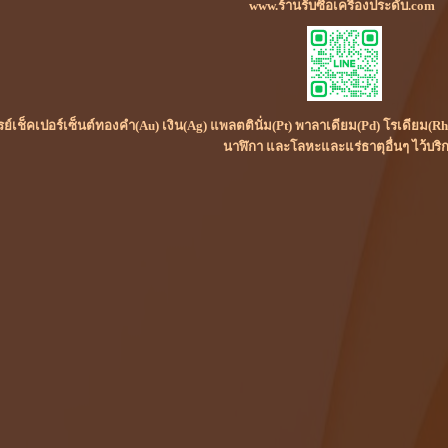
www.ร้านรับซื้อเครื่องประดับ.com
เรย์เช็คเปอร์เซ็นต์ทองคำ(Au) เงิน(Ag) แพลตตินั่ม(Pt) พาลาเดียม(Pd) โรเดียม
นาฬิกา และโลหะและแร่ธาตุอื่นๆ ไว้บริ