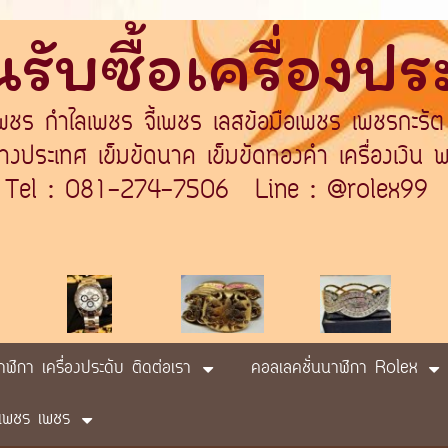
รับซื้อเครื่องป
เพชร กำไลเพชร จี้เพชร เลสข้อมือเพชร เพชรกะรัต
ระเทศ เข็มขัดนาค เข็มขัดทองคำ เครื่องเงิน พา
Tel : 081-274-7506 Line : @rolex99
นาฬิกา เครื่องประดับ ติดต่อเรา
คอลเลคชั่นนาฬิกา Rolex
ับ เพชร เพชร