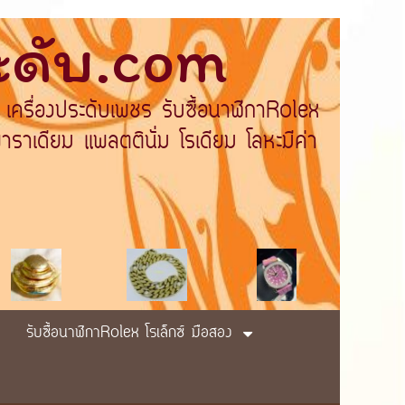
ระดับ.com
 เครื่องประดับเพชร รับซื้อนาฬิกาRolex
ราเดียม แพลตตินั่ม โรเดียม โลหะมีค่า
รับซื้อนาฬิกาRolex โรเล็กซ์ มือสอง