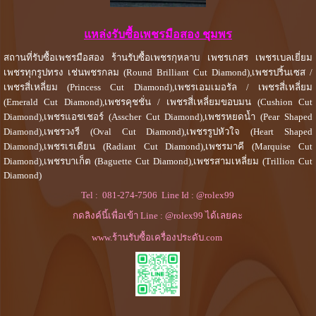
แหล่งรับซื้อเพชรมือสอง ชุมพร
สถานที่รับซื้อเพชรมือสอง ร้านรับซื้อเพชรกุหลาบ เพชรเกสร เพชรเบลเยี่ยม
เพชรทุกรูปทรง เช่นพชรกลม (Round Brilliant Cut Diamond),เพชรปริ้นเซส /
เพชรสี่เหลี่ยม (Princess Cut Diamond),เพชรเอมเมอรัล / เพชรสี่เหลี่ยม
(Emerald Cut Diamond),เพชรคุชชั่น / เพชรสี่เหลี่ยมขอบมน (Cushion Cut
Diamond),เพชรแอชเชอร์ (Asscher Cut Diamond),เพชรหยดน้ำ (Pear Shaped
Diamond),เพชรวงรี (Oval Cut Diamond),เพชรรูปหัวใจ (Heart Shaped
Diamond),เพชรเรเดียน (Radiant Cut Diamond),เพชรมาคี (Marquise Cut
Diamond),เพชรบาเก็ต (Baguette Cut Diamond),เพชรสามเหลี่ยม (Trillion Cut
Diamond)
Tel :
081-274-7506
Line Id :
@rolex99
กดลิงค์นี้เพื่อเข้า Line : @rolex99 ได้เลยคะ
www.ร้านรับซื้อเครื่องประดับ.com