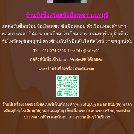
ร้านรับซื้อสร้อยข้อมือเพชร นนทบุรี
แหล่งรับซื้อสร้อยข้อมือเพชร ข้อมือพลอย ตัวเรือนทองคำขาว
ทองเค แพลตตินั่ม พาลาเดียม โรเดียม สาขานนทบุรี อยู่ฝั่งเดียว
กับไทวัสดุ ชัยพฤกษ์ ตรงข้ามกับโรบินสันไลฟ์สไตล์ ราชพฤกษ์ค่ะ
Tel :
081-274-7506
Line Id :
@rolex99
กดลิงค์นี้เพื่อเข้า Line : @rolex99 ได้เลยคะ
www.ร้านรับซื้อเครื่องประดับ.com
ร้านมีเครื่องเอกซเรย์เช็คเปอร์เซ็นต์ทองคำ(Au) เงิน(Ag) แพลตตินั่ม(Pt) พาลา
เดียม(Pd) โรเดียม(Rh) ทองแดง(Cu) เช็คเนื้อพระ กรอบพระ เหรียญ ทองต่าง
ประเทศ นาฬิกา และโลหะและแร่ธาตุอื่นๆ ไว้บริการ