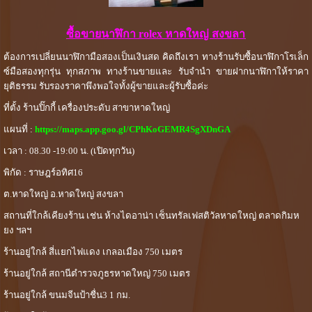
ซื้อขายนาฬิกา rolex หาดใหญ่ สงขลา
ต้องการเปลี่ยนนาฬิกามือสองเป็นเงินสด คิดถึงเรา ทางร้านรับซื้อนาฬิกาโรเล็ก
ซ์มือสองทุกรุ่น ทุกสภาพ ทางร้านขายและ รับจำนำ ขายฝากนาฬิกาให้ราคา
ยุติธรรม รับรองราคาพึงพอใจทั้งผู้ขายและผู้รับซื้อค่ะ
ที่ตั้ง ร้านปิ๊กกี้ เครื่องประดับ สาขาหาดใหญ่
แผนที่ :
https://maps.app.goo.gl/CPhKoGEMR4SgXDnGA
เวลา : 08.30 -19:00 น. (เปิดทุกวัน)
พิกัด : ราษฎร์อทิศ16
ต.หาดใหญ่ อ.หาดใหญ่ สงขลา
สถานที่ใกล้เคียงร้าน เช่น ห้างไดอาน่า เซ็นทรัลเฟสติวัลหาดใหญ่ ตลาดกิมห
ยง ฯลฯ
ร้านอยู่ใกล้ สี่แยกไฟแดง เกลอเมือง 750 เมตร
ร้านอยู่ใกล้ สถานีตำรวจภูธรหาดใหญ่ 750 เมตร
ร้านอยู่ใกล้ ขนมจีนป้าชื่น3 1 กม.