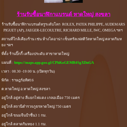
ร้านรับซื้อนาฬิกาแบรนด์ หาดใหญ่ สงขลา
ร้านรับซื้อนาฬิกาแบรนด์หรูระดับโลก ROLEX, PATEK PHILIPPE, AUDEMARS
PIGUET (AP), JAEGER-LECOULTRE, RICHARD MILLE, IWC, OMEGA ฯลฯ
สถานที่ใกล้เคียงร้าน เช่น ห้างไดอาน่า เซ็นทรัลเฟสติวัลหาดใหญ่ ตลาดกิมห
ยง ฯลฯ
ที่ตั้ง ร้านปิ๊กกี้ เครื่องประดับ สาขาหาดใหญ่
แผนที่ :
https://maps.app.goo.gl/CPhKoGEMR4SgXDnGA
เวลา : 08.30 -19:00 น. (เปิดทุกวัน)
พิกัด : ราษฎร์อทิศ16
ต.หาดใหญ่ อ.หาดใหญ่ สงขลา
อยู่ใกล้ อยู่ห่าง สี่แยกไฟแดง เกลอเมือง 750 เมตร
อยู่ใกล้ สถานีตำรวจภูธรหาดใหญ่ 750 เมตร
อยู่ใกล้ ขนมจีนป้าชื่น3 1 กม.
อยู่ใกล้ ตลาดกิมหยง 1.1 กม.