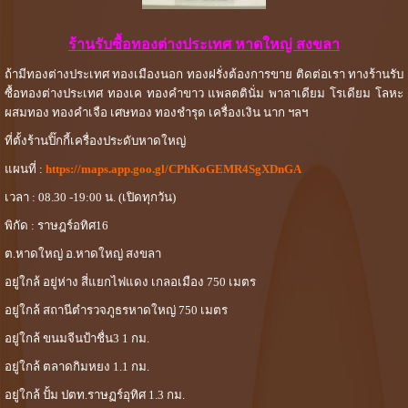
ร้านรับซื้อทองต่างประเทศ หาดใหญ่ สงขลา
ถ้ามีทองต่างประเทศ ทองเมืองนอก ทองฝรั่งต้องการขาย ติดต่อเรา ทางร้านรับ
ซื้อทองต่างประเทศ ทองเค ทองคำขาว แพลตตินั่ม พาลาเดียม โรเดียม โลหะ
ผสมทอง ทองคำเจือ เศษทอง ทองชำรุด เครื่องเงิน นาก ฯลฯ
ที่ตั้งร้านปิ๊กกี้เครื่องประดับหาดใหญ่
แผนที่ :
https://maps.app.goo.gl/CPhKoGEMR4SgXDnGA
เวลา : 08.30 -19:00 น. (เปิดทุกวัน)
พิกัด : ราษฎร์อทิศ16
ต.หาดใหญ่ อ.หาดใหญ่ สงขลา
อยู่ใกล้ อยู่ห่าง สี่แยกไฟแดง เกลอเมือง 750 เมตร
อยู่ใกล้ สถานีตำรวจภูธรหาดใหญ่ 750 เมตร
อยู่ใกล้ ขนมจีนป้าชื่น3 1 กม.
อยู่ใกล้ ตลาดกิมหยง 1.1 กม.
อยู่ใกล้ ปั้ม ปตท.ราษฏร์อุทิศ 1.3 กม.