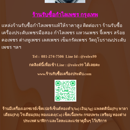
ร้านรับซื้อกำไลเพชร กรุงเทพ
แหล่งร้านรับซื้อกำไลเพชรแท้ให้ราคาสูง ติดต่อเรา ร้านรับซื้อ
เครื่องประดับเพชรมือสอง กำไลเพชร แหวนเพชร จี้เพชร สร้อย
คอเพชร ต่างหูเพชร เลสเพชร เข็มกรัดเพชร วัตถุโบราณประดับ
เพชร ฯลฯ
Tel :
081-274-7506
Line Id :
@rolex99
กดลิงค์นี้เพื่อเข้า Line : @rolex99 ได้เลยคะ
www.ร้านรับซื้อเครื่องประดับ.com
ร้านมีเครื่องเอกซเรย์เช็คเปอร์เซ็นต์ทองคำ(Au) เงิน(Ag) แพลตตินั่ม(Pt) พาลา
เดียม(Pd) โรเดียม(Rh) ทองแดง(Cu) เช็คเนื้อพระ กรอบพระ เหรียญ ทองต่าง
ประเทศ นาฬิกา และโลหะและแร่ธาตุอื่นๆ ไว้บริการ