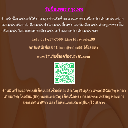
รับซื้อเพชร กรุงเทพ
ร้านรับซื้อเพชรแท้ให้ราคาสูง ร้านรับซื้อแหวนเพชร เครื่องประดับเพชร สร้อย
คอเพชร สร้อยข้อมือเพชร กำไลเพชร จี้เพชร เลสข้อมือเพชร ต่างหูเพชร เข็ม
กรัดเพชร วัตถุมงคลประดับเพชร เครื่องลางประดับเพชร ฯลฯ
Tel :
081-274-7506
Line Id :
@rolex99
กดลิงค์นี้เพื่อเข้า Line : @rolex99 ได้เลยคะ
www.ร้านรับซื้อเครื่องประดับ.com
ร้านมีเครื่องเอกซเรย์เช็คเปอร์เซ็นต์ทองคำ(Au) เงิน(Ag) แพลตตินั่ม(Pt) พาลา
เดียม(Pd) โรเดียม(Rh) ทองแดง(Cu) เช็คเนื้อพระ กรอบพระ เหรียญ ทองต่าง
ประเทศ นาฬิกา และโลหะและแร่ธาตุอื่นๆ ไว้บริการ