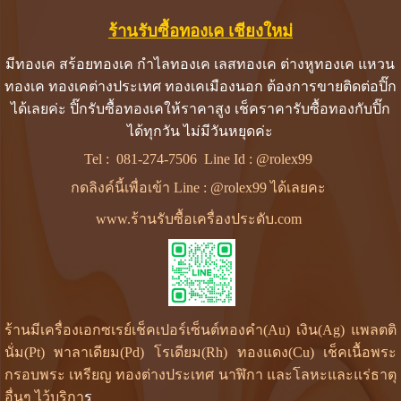
ร้านรับซื้อทองเค เชียงใหม่
มีทองเค สร้อยทองเค กำไลทองเค เลสทองเค ต่างหูทองเค แหวน
ทองเค ทองเคต่างประเทศ ทองเคเมืองนอก ต้องการขายติดต่อปิ๊ก
ได้เลยค่ะ ปิ๊กรับซื้อทองเคให้ราคาสูง เช็คราคารับซื้อทองกับปิ๊ก
ได้ทุกวัน ไม่มีวันหยุดค่ะ
Tel :
081-274-7506
Line Id :
@rolex99
กดลิงค์นี้เพื่อเข้า Line : @rolex99 ได้เลยคะ
www.ร้านรับซื้อเครื่องประดับ.com
ร้านมีเครื่องเอกซเรย์เช็คเปอร์เซ็นต์ทองคำ(Au) เงิน(Ag) แพลตติ
นั่ม(Pt) พาลาเดียม(Pd) โรเดียม(Rh) ทองแดง(Cu) เช็คเนื้อพระ
กรอบพระ เหรียญ ทองต่างประเทศ นาฬิกา และโลหะและแร่ธาตุ
อื่นๆ ไว้บริกา
ร