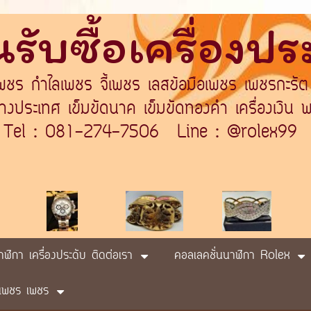
รับซื้อเครื่องป
เพชร กำไลเพชร จี้เพชร เลสข้อมือเพชร เพชรกะรัต
ระเทศ เข็มขัดนาค เข็มขัดทองคำ เครื่องเงิน พา
Tel : 081-274-7506 Line : @rolex99
นาฬิกา เครื่องประดับ ติดต่อเรา
คอลเลคชั่นนาฬิกา Rolex
ับ เพชร เพชร