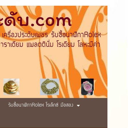
ระดับ.com
 เครื่องประดับเพชร รับซื้อนาฬิกาRolex
ราเดียม แพลตตินั่ม โรเดียม โลหะมีค่า
รับซื้อนาฬิกาRolex โรเล็กซ์ มือสอง