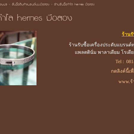
้อเพชร
>
รับซื้อสินค้าแบรนด์เนมมือสอง
>
ร้านรับซื้อกําไล hermes มือสอง
อกําไล hermes มือสอง
ร้านร
ร้านรับซื้อเครื่องประดับแบรน
แพลตตินั่ม พาลาเดียม โรเดียม
Tel :
081
กดลิงค์นี้เ
www.ร้า