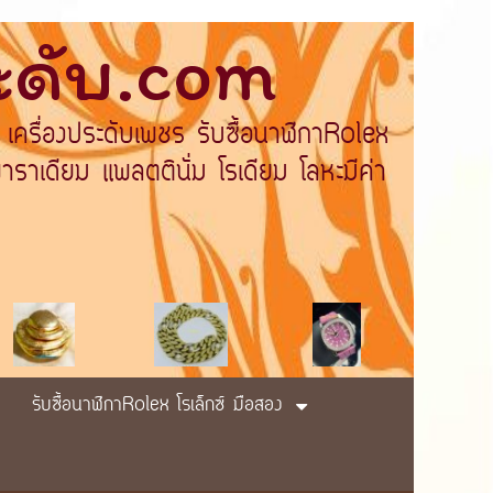
ระดับ.com
 เครื่องประดับเพชร รับซื้อนาฬิกาRolex
ราเดียม แพลตตินั่ม โรเดียม โลหะมีค่า
รับซื้อนาฬิกาRolex โรเล็กซ์ มือสอง