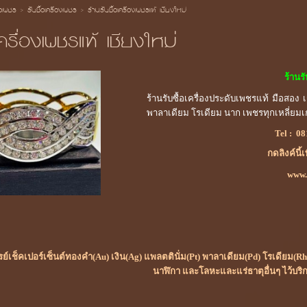
้อเพชร
>
รับซื้อเครื่องเพชร
>
ร้านรับซื้อเครื่องเพชรแท้ เชียงใหม่
เครื่องเพชรแท้ เชียงใหม่
ร้านร
ร้านรับซื้อเครื่องประดับเพชรแท้
มือสอง 
พาลาเดียม โรเดียม นาก เพชรทุกเหลี่ยมเ
Tel :
08
กดลิงค์นี้
www.ร
เรย์เช็คเปอร์เซ็นต์ทองคำ(Au) เงิน(Ag) แพลตตินั่ม(Pt) พาลาเดียม(Pd) โรเดียม
นาฬิกา และโลหะและแร่ธาตุอื่นๆ ไว้บริ