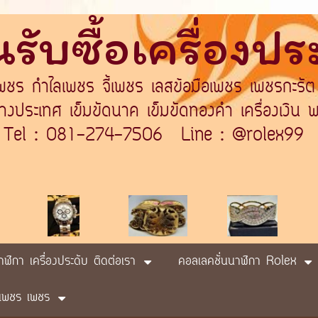
รับซื้อเครื่องป
เพชร กำไลเพชร จี้เพชร เลสข้อมือเพชร เพชรกะรัต
ระเทศ เข็มขัดนาค เข็มขัดทองคำ เครื่องเงิน พา
Tel : 081-274-7506 Line : @rolex99
นาฬิกา เครื่องประดับ ติดต่อเรา
คอลเลคชั่นนาฬิกา Rolex
ับ เพชร เพชร