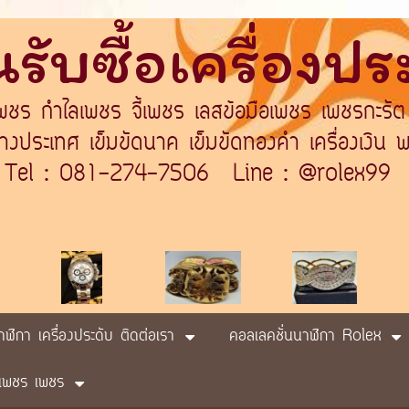
รับซื้อเครื่องป
เพชร กำไลเพชร จี้เพชร เลสข้อมือเพชร เพชรกะรัต
ระเทศ เข็มขัดนาค เข็มขัดทองคำ เครื่องเงิน พา
Tel : 081-274-7506 Line : @rolex99
นาฬิกา เครื่องประดับ ติดต่อเรา
คอลเลคชั่นนาฬิกา Rolex
ับ เพชร เพชร