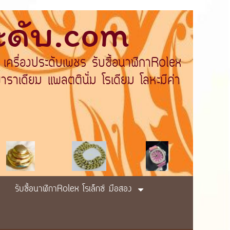
ระดับ.com
 เครื่องประดับเพชร รับซื้อนาฬิกาRolex
ราเดียม แพลตตินั่ม โรเดียม โลหะมีค่า
รับซื้อนาฬิกาRolex โรเล็กซ์ มือสอง