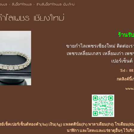
้อเพชร
>
รับซื้อกำไลเพชร
>
ร้านรับซื้อกำไลเพชร เชียงใหม่
อกำไลเพชร เชียงใหม่
ร้านรั
ขายกำไลเพชรเชียงใหม่ ติดต่อเ
เพชรเหลี่ยมเกสร เหลี่ยมเก่า เ
เปอร์เซ็นต
Tel :
08
กดลิงค์นี้
www.ร
เรย์เช็คเปอร์เซ็นต์ทองคำ(Au) เงิน(Ag) แพลตตินั่ม(Pt) พาลาเดียม(Pd) โรเดียม
นาฬิกา และโลหะและแร่ธาตุอื่นๆ ไว้บริ