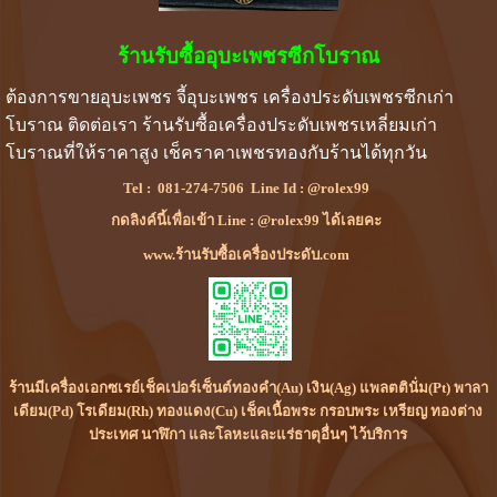
ร้านรับซื้ออุบะเพชรซีกโบราณ
ต้องการขายอุบะเพชร จี้อุบะเพชร เครื่องประดับเพชรซีกเก่า
โบราณ ติดต่อเรา
ร้านรับซื้อเครื่องประดับ
เพชรเหลี่ยมเก่า
โบราณที่ให้ราคาสูง เช็คราคาเพชรทองกับร้านได้ทุกวัน
Tel :
081-274-7506
Line Id :
@rolex99
กดลิงค์นี้เพื่อเข้า Line : @rolex99 ได้เลยคะ
www.ร้านรับซื้อเครื่องประดับ.com
ร้านมีเครื่องเอกซเรย์เช็คเปอร์เซ็นต์ทองคำ(Au) เงิน(Ag) แพลตตินั่ม(Pt) พาลา
เดียม(Pd) โรเดียม(Rh) ทองแดง(Cu) เช็คเนื้อพระ กรอบพระ เหรียญ ทองต่าง
ประเทศ นาฬิกา และโลหะและแร่ธาตุอื่นๆ ไว้บริการ