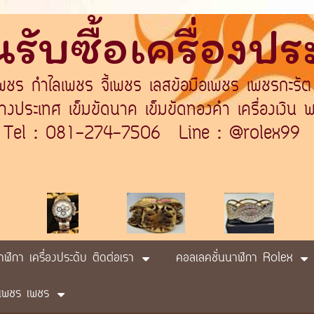
รับซื้อเครื่องป
เพชร กำไลเพชร จี้เพชร เลสข้อมือเพชร เพชรกะรัต
ระเทศ เข็มขัดนาค เข็มขัดทองคำ เครื่องเงิน พา
Tel : 081-274-7506 Line : @rolex99
นาฬิกา เครื่องประดับ ติดต่อเรา
คอลเลคชั่นนาฬิกา Rolex
ับ เพชร เพชร