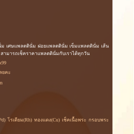
ั่ม เศษแพลตตินั่ม ฝอยแพลตตินั่ม เข็มแพลตตินั่ม เส้น
ฯ สามารถเช็คราคาแพลตตินั่มกับเราได้ทุกวัน
x99
้เลยคะ
om
ยม(Pd) โรเดียม(Rh) ทองแดง(Cu) เช็คเนื้อพระ กรอบพระ