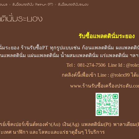
้อเพชร
>
รับซื้อแพลตตินั่ม Platinum (PT)
>
รับซื้อแพลตตินั่มระยอง
ตตินั่มระยอง
รับซื้อแพลตตินั่มระยอง
นั่มระยอง ร้านรับซื้อPT ทุกรูปแบบเช่น ก้อนแพลตตินั่ม ผงแพลตติน
่นแพลตตินั่ม แผ่นแพลตตินั่ม น้ำผสมแพลตตินั่ม แร่แพลตตินั่ม ฯล
Tel :
081-274-7506
Line Id :
@role
กดลิงค์นี้เพื่อเข้า Line : @rolex99 ได
www.ร้านรับซื้อเครื่องประดับ.c
ซเรย์เช็คเปอร์เซ็นต์ทองคำ(Au) เงิน(Ag) แพลตตินั่ม(Pt) พาลาเดี
ะเทศ นาฬิกา และโลหะและแร่ธาตุอื่นๆ ไว้บริการ