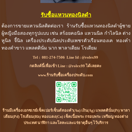
รับซื้อแหวนทองนิลดำ
ต้องการขายแหวนนิลติดต่อเรา ร้านรับซื้อแหวนทองนิลดำผู้ชาย
ผู้หญิงมือสองทุกรูปแบบ เช่น สร้อยคอนิล แหวนนิล กำไลนิล ต่าง
หูนิล จี้นิล เครื่องประดับนิลประดับเพชรตัวเรือนทองเค ทองคำ
ทองคำขาว แพลตตินั่ม นาก พาลาเดียม โรเดียม
Tel :
081-274-7506
Line Id :
@rolex99
กดลิงค์นี้เพื่อเข้า Line : @rolex99 ได้เลยคะ
www.ร้านรับซื้อเครื่องประดับ.com
ร้านมีเครื่องเอกซเรย์เช็คเปอร์เซ็นต์ทองคำ(Au) เงิน(Ag) แพลตตินั่ม(Pt) พาลา
เดียม(Pd) โรเดียม(Rh) ทองแดง(Cu) เช็คเนื้อพระ กรอบพระ เหรียญ ทองต่าง
ประเทศ นาฬิกา และโลหะและแร่ธาตุอื่นๆ ไว้บริการ