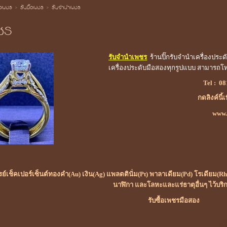
้อเพชร
>
รับซื้อเพชร
>
รับจำนำเพชร
ชร
รับจำนำเพชร
ร้านปิ๊กรับจำนำเครื่องประ
เครื่องประดับมือสองทุกรูปแบบ สามารถ
Tel :
08
กดลิงค์นี้
www.ร
เรย์เช็คเปอร์เซ็นต์ทองคำ(Au) เงิน(Ag) แพลตตินั่ม(Pt) พาลาเดียม(Pd) โรเดียม
นาฬิกา และโลหะและแร่ธาตุอื่นๆ ไว้บริ
รับซื้อเพชรมือสอง