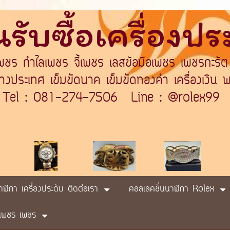
รับซื้อเครื่องป
เพชร กำไลเพชร จี้เพชร เลสข้อมือเพชร เพชรกะรัต
ระเทศ เข็มขัดนาค เข็มขัดทองคำ เครื่องเงิน พา
Tel : 081-274-7506 Line : @rolex99
นาฬิกา เครื่องประดับ ติดต่อเรา
คอลเลคชั่นนาฬิกา Rolex
ับ เพชร เพชร