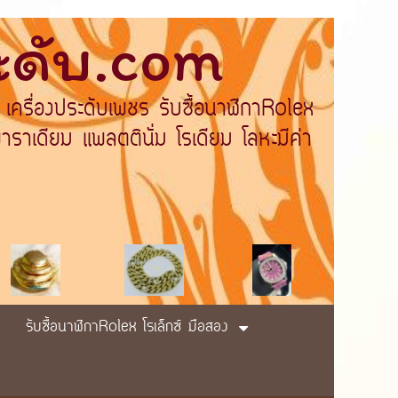
ระดับ.com
 เครื่องประดับเพชร รับซื้อนาฬิกาRolex
ราเดียม แพลตตินั่ม โรเดียม โลหะมีค่า
รับซื้อนาฬิกาRolex โรเล็กซ์ มือสอง