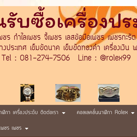
รับซื้อเครื่องป
เพชร กำไลเพชร จี้เพชร เลสข้อมือเพชร เพชรกะรัต
ระเทศ เข็มขัดนาค เข็มขัดทองคำ เครื่องเงิน พา
Tel : 081-274-7506 Line : @rolex99
นาฬิกา เครื่องประดับ ติดต่อเรา
คอลเลคชั่นนาฬิกา Rolex
ับ เพชร เพชร