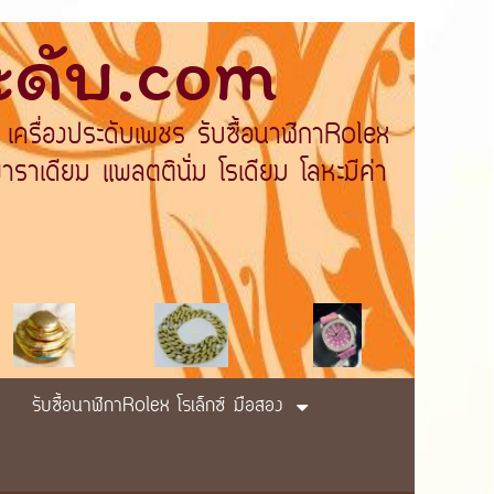
ระดับ.com
 เครื่องประดับเพชร รับซื้อนาฬิกาRolex
ราเดียม แพลตตินั่ม โรเดียม โลหะมีค่า
รับซื้อนาฬิกาRolex โรเล็กซ์ มือสอง