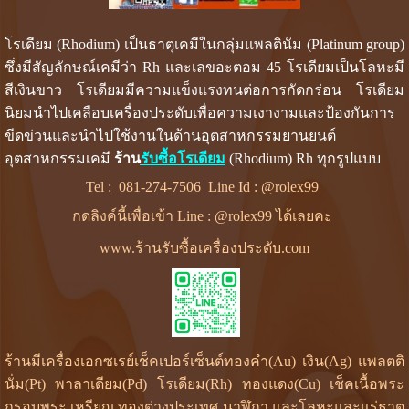
โรเดียม (Rhodium) เป็นธาตุเคมีในกลุ่มแพลตินัม (Platinum group)
ซึ่งมีสัญลักษณ์เคมีว่า Rh และเลขอะตอม 45 โรเดียมเป็นโลหะมี
สีเงินขาว โรเดียมมีความแข็งแรงทนต่อการกัดกร่อน โรเดียม
นิยมนำไปเคลือบเครื่องประดับเพื่อความเงางามและป้องกันการ
ขีดข่วนและนำไปใช้งานในด้านอุตสาหกรรมยานยนต์
อุตสาหกรรมเคมี
ร้าน
รับซื้อโรเดียม
(Rhodium) Rh ทุกรูปแบบ
Tel :
081-274-7506
Line Id :
@rolex99
กดลิงค์นี้เพื่อเข้า Line : @rolex99 ได้เลยคะ
www.ร้านรับซื้อเครื่องประดับ.com
ร้านมีเครื่องเอกซเรย์เช็คเปอร์เซ็นต์ทองคำ(Au) เงิน(Ag) แพลตติ
นั่ม(Pt) พาลาเดียม(Pd) โรเดียม(Rh) ทองแดง(Cu) เช็คเนื้อพระ
กรอบพระ เหรียญ ทองต่างประเทศ นาฬิกา และโลหะและแร่ธาตุ