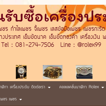
รับซื้อเครื่องป
เพชร กำไลเพชร จี้เพชร เลสข้อมือเพชร เพชรกะรัต
ระเทศ เข็มขัดนาค เข็มขัดทองคำ เครื่องเงิน พา
Tel : 081-274-7506 Line : @rolex99
นาฬิกา เครื่องประดับ ติดต่อเรา
คอลเลคชั่นนาฬิกา Rolex
ับ เพชร เพชร