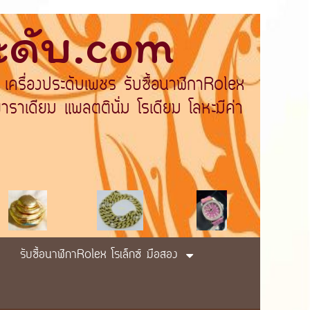
ระดับ.com
 เครื่องประดับเพชร รับซื้อนาฬิกาRolex
ราเดียม แพลตตินั่ม โรเดียม โลหะมีค่า
รับซื้อนาฬิกาRolex โรเล็กซ์ มือสอง