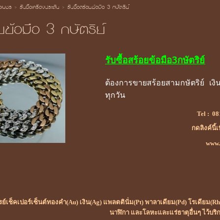
้อเพชร
>
รับซื้อเครื่องประดับ
>
รับซื้อสร้อยข้อมือ 3 กษัตริย์
อยข้อมือ 3 กษัตริย์
รับซื้อสร้อยข้อมือ3กษัตริย์
ต้องการขายสร้อยสามกษัตริย์ เงิ
ทุกวัน
Tel :
08
กดลิงค์นี้
www.ร
เรย์เช็คเปอร์เซ็นต์ทองคำ(Au) เงิน(Ag) แพลตตินั่ม(Pt) พาลาเดียม(Pd) โรเดียม
นาฬิกา และโลหะและแร่ธาตุอื่นๆ ไว้บริ