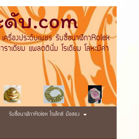
ระดับ.com
 เครื่องประดับเพชร รับซื้อนาฬิกาRolex
ราเดียม แพลตตินั่ม โรเดียม โลหะมีค่า
รับซื้อนาฬิกาRolex โรเล็กซ์ มือสอง