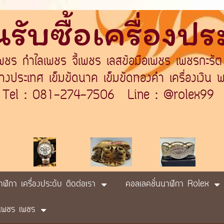
รับซื้อเครื่องป
เพชร กำไลเพชร จี้เพชร เลสข้อมือเพชร เพชรกะรัต
ระเทศ เข็มขัดนาค เข็มขัดทองคำ เครื่องเงิน พา
Tel : 081-274-7506 Line : @rolex99
นาฬิกา เครื่องประดับ ติดต่อเรา
คอลเลคชั่นนาฬิกา Rolex
ับ เพชร เพชร