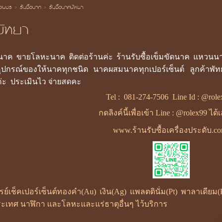
้อเพชร
>
รับซื้อนาก
>
รับซื้อนาคพัทยา
พัทยา
บนาค ขายโลหะนาค ติดต่อร้านค่ะ ร้านรับซื้อเข็มขัดนาค แห
ุปกรณ์ของให้นาคทุกชนิด นาคผสมนาคทุกเปอร์เซ็นต์ ลูกค้าพัทย
่ะ
ประเมินไว จ่ายสดคะ
Tel :
081-274-7506
Line Id :
@role
กดลิงค์นี้เพื่อเข้า Line : @rolex99 ได
www.ร้านรับซื้อเครื่องประดับ.c
ซเรย์เช็คเปอร์เซ็นต์ทองคำ(Au) เงิน(Ag) แพลตตินั่ม(Pt) พาลาเดี
ะเทศ นาฬิกา และโลหะและแร่ธาตุอื่นๆ ไว้บริการ