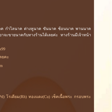
วนนาค กำไลนาค ต่างหูนาค ขันนาค ช้อนนาค พานนาค
าจะขายนาคกับทางร้านได้เลยค่ะ ทางร้านมีเจ้าหน้า
x99
้เลยคะ
om
ยม(Pd) โรเดียม(Rh) ทองแดง(Cu) เช็คเนื้อพระ กรอบพระ