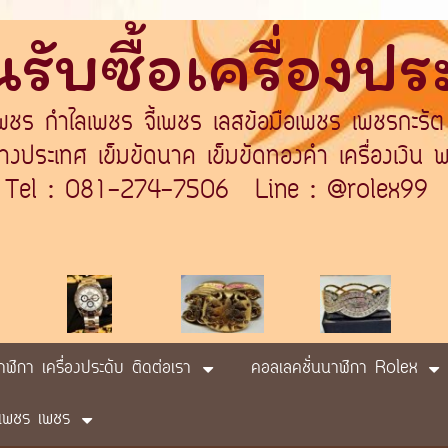
รับซื้อเครื่องป
เพชร กำไลเพชร จี้เพชร เลสข้อมือเพชร เพชรกะรัต
ระเทศ เข็มขัดนาค เข็มขัดทองคำ เครื่องเงิน พา
Tel : 081-274-7506 Line : @rolex99
นาฬิกา เครื่องประดับ ติดต่อเรา
คอลเลคชั่นนาฬิกา Rolex
ับ เพชร เพชร