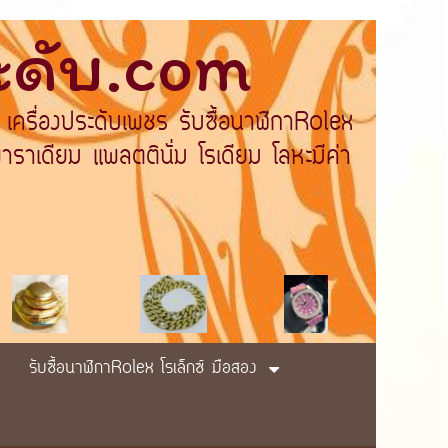
ระดับ.com
 เครื่องประดับเพชร รับซื้อนาฬิกาRolex
ราเดียม แพลตตินั่ม โรเดียม โลหะมีค่า
รับซื้อนาฬิกาRolex โรเล็กซ์ มือสอง