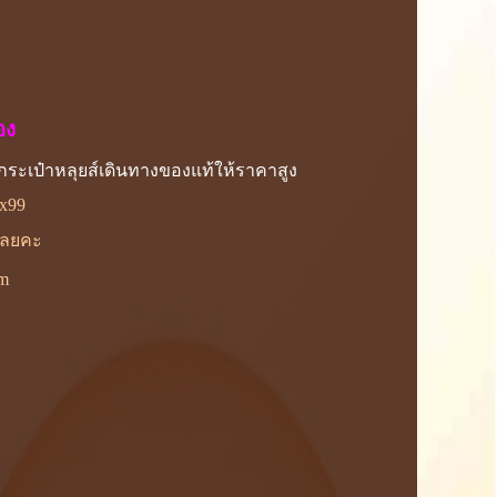
อง
อง กระเป๋าหลุยส์เดินทางของแท้ให้ราคาสูง
x99
้เลยคะ
om